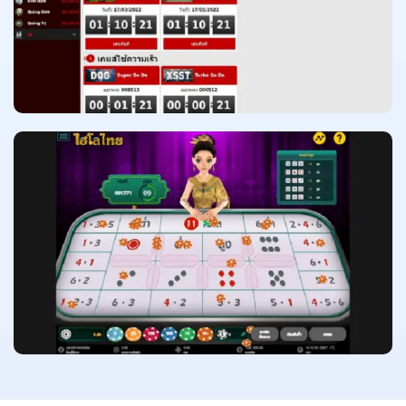
Search
Search
for: